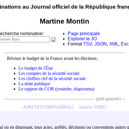
nations au Journal officiel de la République fran
Martine Montin
echerche nominative:
Page principale
Explorer le JO
Format
TSV
,
JSON
,
XML
,
Exc
Révisez le budget de la France avant les élections:
Le budget de l'État
Les comptes de la sécurité sociale
Les chiffres clef de la sécurité sociale
La dette publique
Le rapport du COR
(
youtube
,
diaporama
)
(pub gratuite)
JORFTEXT000054388312
(source JORF)
al ou en disposant, tous actes, arrêtés, décisions ou conventions autres q