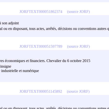
JORFTEXT000051862374
(source JORF)
à son adjoint
al ou en disposant, tous actes, arrêtés, décisions ou conventions autres q
JORFTEXT000051597789
(source JORF)
ères économiques et financiers. Chevalier du 6 octobre 2015
'insigne
 industrielle et numérique
JORFTEXT000051145892
(source JORF)
al ou en disposant, tous actes, arrêtés, décisions ou conventions autres q