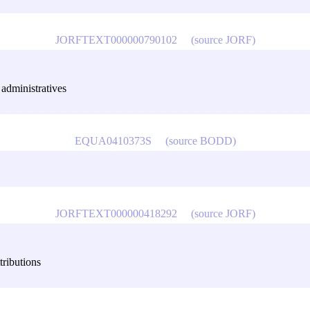
JORFTEXT000000790102
(source JORF)
s administratives
EQUA0410373S
(source BODD)
JORFTEXT000000418292
(source JORF)
tributions