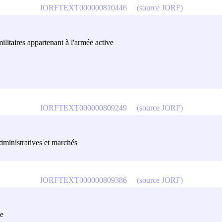
JORFTEXT000000810446
(source JORF)
ilitaires appartenant à l'armée active
JORFTEXT000000809249
(source JORF)
administratives et marchés
JORFTEXT000000809386
(source JORF)
ce