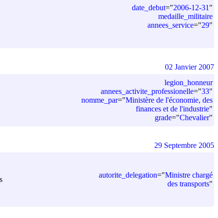
date_debut
=
"
2006-12-31
"
medaille_militaire
annees_service
=
"
29
"
02 Janvier 2007
legion_honneur
annees_activite_professionelle
=
"
33
"
nomme_par
=
"
Ministère de l'économie, des
finances et de l'industrie
"
grade
=
"
Chevalier
"
29 Septembre 2005
autorite_delegation
=
"
Ministre chargé
s
des transports
"