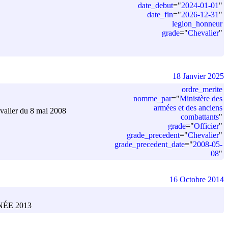
date_debut
=
"
2024-01-01
"
date_fin
=
"
2026-12-31
"
legion_honneur
grade
=
"
Chevalier
"
18 Janvier 2025
ordre_merite
nomme_par
=
"
Ministère des
armées et des anciens
evalier du 8 mai 2008
combattants
"
grade
=
"
Officier
"
grade_precedent
=
"
Chevalier
"
grade_precedent_date
=
"
2008-05-
08
"
16 Octobre 2014
ÉE 2013