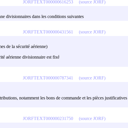
JORFTEXT000000616253
(source JORF)
nne divisionnaires dans les conditions suivantes
JORFTEXT000000431561
(source JORF)
es de la sécurité aérienne)
ité aérienne divisionnaire est fixé
JORFTEXT000000787341
(source JORF)
attributions, notamment les bons de commande et les pièces justificatives
JORFTEXT000000231750
(source JORF)