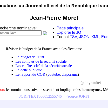
nations au Journal officiel de la République fran
Jean-Pierre Morel
echerche nominative:
Page principale
Explorer le JO
Format
TSV
,
JSON
,
XML
,
Exc
Révisez le budget de la France avant les élections:
Le budget de l'État
Les comptes de la sécurité sociale
Les chiffres clef de la sécurité sociale
La dette publique
Le rapport du COR
(
youtube
,
diaporama
)
(pub gratuite)
ion:
les nominations suivantes semblent impliquer des
homonymes
. Mé
JORFTEXT000052555746
(source JORF)