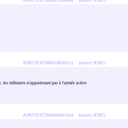
JORFTEXT000022160644
(source JORF)
JORFTEXT000018038512
(source JORF)
, les militaires n'appartenant pas à l'armée active
JORFTEXT000000461644
(source JORF)