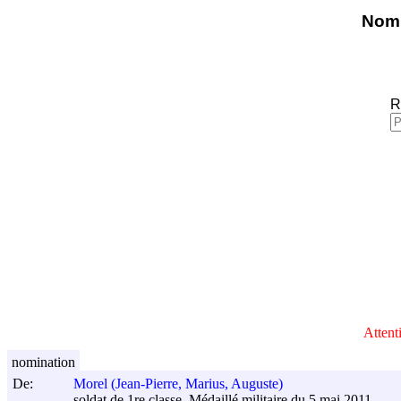
Nomi
R
Attent
nomination
De:
Morel (Jean-Pierre, Marius, Auguste)
soldat de 1re classe. Médaillé militaire du 5 mai 2011