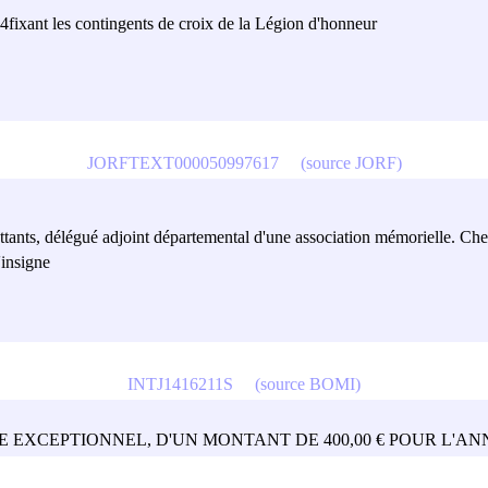
24
fixant les contingents de croix de la Légion d'honneur
JORFTEXT000050997617
(source JORF)
ttants, délégué adjoint départemental d'une association mémorielle. Ch
'insigne
INTJ1416211S
(source BOMI)
E EXCEPTIONNEL, D'UN MONTANT DE 400,00 € POUR L'ANN