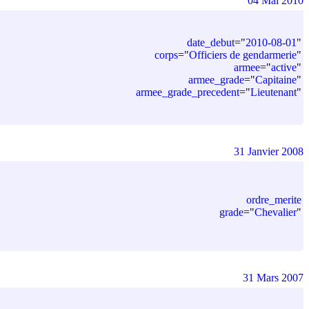
04 Mai 2010
date_debut
=
"
2010-08-01
"
corps
=
"
Officiers de gendarmerie
"
armee
=
"
active
"
armee_grade
=
"
Capitaine
"
armee_grade_precedent
=
"
Lieutenant
"
31 Janvier 2008
ordre_merite
grade
=
"
Chevalier
"
31 Mars 2007