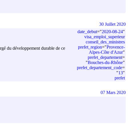
30 Juillet 2020
date_debut
=
"
2020-08-24
"
visa_emploi_superieur
conseil_des_ministres
prefet_region
=
"
Provence-
 chargé du développement durable de ce
Alpes-Côte d'Azur
"
prefet_departement
=
"
Bouches-du-Rhône
"
prefet_departement_code
=
"
13
"
prefet
07 Mars 2020