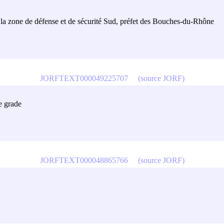
 la zone de défense et de sécurité Sud, préfet des Bouches-du-Rhône
JORFTEXT000049225707
(source JORF)
e grade
JORFTEXT000048865766
(source JORF)