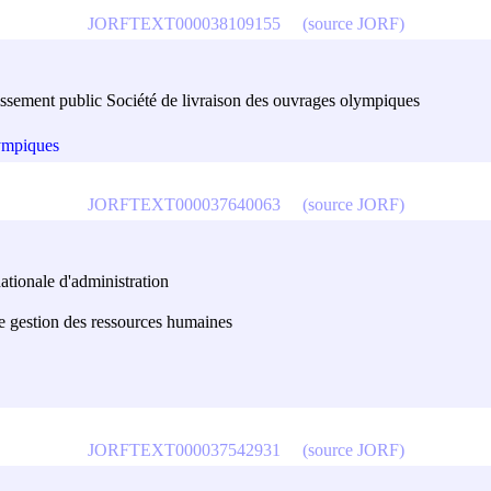
JORFTEXT000038109155
(source JORF)
blissement public Société de livraison des ouvrages olympiques
lympiques
JORFTEXT000037640063
(source JORF)
nationale d'administration
de gestion des ressources humaines
JORFTEXT000037542931
(source JORF)