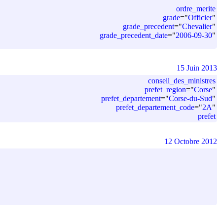
ordre_merite
grade
=
"
Officier
"
grade_precedent
=
"
Chevalier
"
grade_precedent_date
=
"
2006-09-30
"
15 Juin 2013
conseil_des_ministres
prefet_region
=
"
Corse
"
prefet_departement
=
"
Corse-du-Sud
"
prefet_departement_code
=
"
2A
"
prefet
12 Octobre 2012