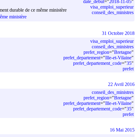
date_debut
=
"
2018-11-05
"
visa_emploi_superieur
ppement durable de ce même ministère
conseil_des_ministres
même ministère
31 Octobre 2018
visa_emploi_superieur
conseil_des_ministres
prefet_region
=
"
Bretagne
"
prefet_departement
=
"
Ille-et-Vilaine
"
prefet_departement_code
=
"
35
"
prefet
22 Avril 2016
conseil_des_ministres
prefet_region
=
"
Bretagne
"
prefet_departement
=
"
Ille-et-Vilaine
"
prefet_departement_code
=
"
35
"
prefet
16 Mai 2015