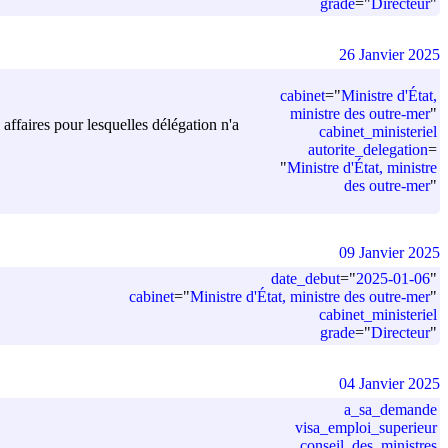
grade
=
"
Directeur
"
26 Janvier 2025
cabinet
=
"
Ministre d'État,
ministre des outre-mer
"
 affaires pour lesquelles délégation n'a
cabinet_ministeriel
autorite_delegation
=
"
Ministre d'État, ministre
des outre-mer
"
09 Janvier 2025
date_debut
=
"
2025-01-06
"
cabinet
=
"
Ministre d'État, ministre des outre-mer
"
cabinet_ministeriel
grade
=
"
Directeur
"
04 Janvier 2025
a_sa_demande
visa_emploi_superieur
conseil_des_ministres