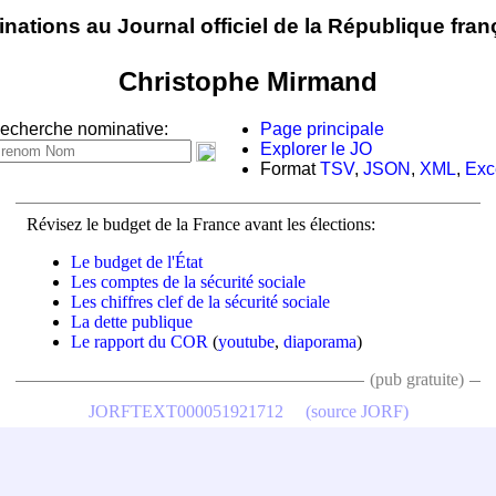
nations au Journal officiel de la République fran
Christophe Mirmand
echerche nominative:
Page principale
Explorer le JO
Format
TSV
,
JSON
,
XML
,
Exc
Révisez le budget de la France avant les élections:
Le budget de l'État
Les comptes de la sécurité sociale
Les chiffres clef de la sécurité sociale
La dette publique
Le rapport du COR
(
youtube
,
diaporama
)
(pub gratuite)
JORFTEXT000051921712
(source JORF)