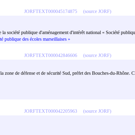
JORFTEXT000045174875
(source JORF)
de la société publique d'aménagement d'intérêt national « Société publiqu
é publique des écoles marseillaises »
JORFTEXT000042846606
(source JORF)
e la zone de défense et de sécurité Sud, préfet des Bouches-du-Rhône. 
JORFTEXT000042205963
(source JORF)