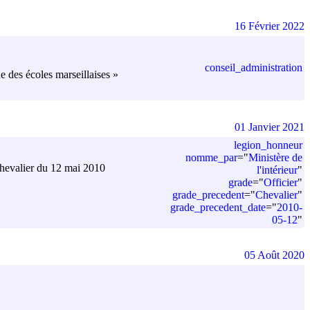
16 Février 2022
conseil_administration
e des écoles marseillaises »
01 Janvier 2021
legion_honneur
nomme_par
=
"
Ministère de
Chevalier du 12 mai 2010
l'intérieur
"
grade
=
"
Officier
"
grade_precedent
=
"
Chevalier
"
grade_precedent_date
=
"
2010-
05-12
"
05 Août 2020