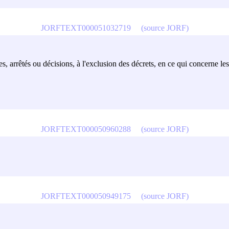
JORFTEXT000051032719
(source JORF)
s, arrêtés ou décisions, à l'exclusion des décrets, en ce qui concerne les
JORFTEXT000050960288
(source JORF)
JORFTEXT000050949175
(source JORF)