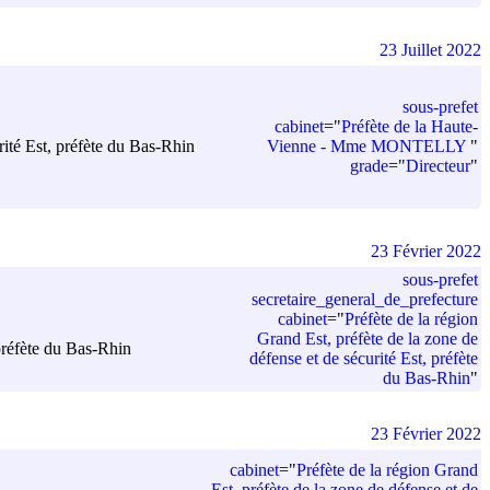
23 Juillet 2022
sous-prefet
cabinet
=
"
Préfète de la Haute-
Vienne - Mme MONTELLY
"
rité Est, préfète du Bas-Rhin
grade
=
"
Directeur
"
23 Février 2022
sous-prefet
secretaire_general_de_prefecture
cabinet
=
"
Préfète de la région
Grand Est, préfète de la zone de
 préfète du Bas-Rhin
défense et de sécurité Est, préfète
du Bas-Rhin
"
23 Février 2022
cabinet
=
"
Préfète de la région Grand
Est, préfète de la zone de défense et de