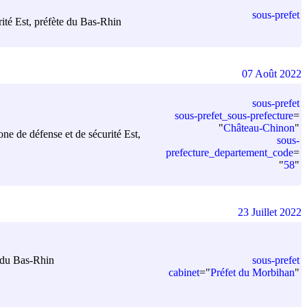
sous-prefet
rité Est, préfète du Bas-Rhin
07 Août 2022
sous-prefet
sous-prefet_sous-prefecture
=
"
Château-Chinon
"
one de défense et de sécurité Est,
sous-
prefecture_departement_code
=
"
58
"
23 Juillet 2022
sous-prefet
e du Bas-Rhin
cabinet
=
"
Préfet du Morbihan
"