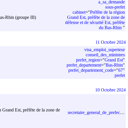
a_sa_demande
sous-prefet
cabinet
=
"
Préfète de la région
Grand Est, préfète de la zone de
Bas-Rhin (groupe III)
défense et de sécurité Est, préfète
du Bas-Rhin
"
11 Octobre 2024
visa_emploi_superieur
conseil_des_ministres
prefet_region
=
"
Grand Est
"
prefet_departement
=
"
Bas-Rhin
"
prefet_departement_code
=
"
67
"
prefet
10 Octobre 2024
n Grand Est, préfète de la zone de
secretaire_general_de_prefecture