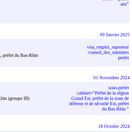
ans
"
09 Janvier 2025
visa_emploi_superieur
conseil_des_ministres
st, préfet du Bas-Rhin
prefet
01 Novembre 2024
sous-prefet
cabinet
=
"
Préfet de la région
Grand Est, préfet de la zone de
Rhin (groupe III)
défense et de sécurité Est, préfet
du Bas-Rhin
"
18 Octobre 2024