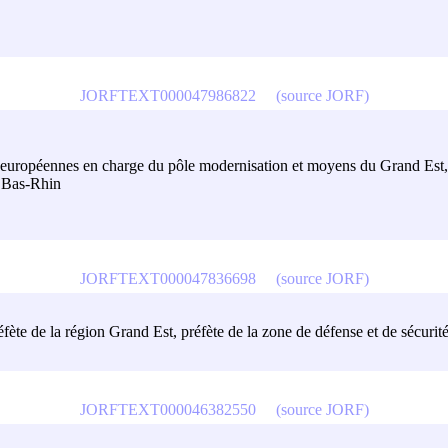
JORFTEXT000047986822
(source JORF)
 et européennes en charge du pôle modernisation et moyens du Grand Est,
u Bas-Rhin
JORFTEXT000047836698
(source JORF)
éfète de la région Grand Est, préfète de la zone de défense et de sécurit
JORFTEXT000046382550
(source JORF)