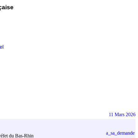
çaise
el
11 Mars 2026
a_sa_demande
préfet du Bas-Rhin