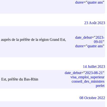
duree
=
"
quatre ans
"
23 Août 2023
date_debut
=
"
2023-
 auprès de la préfète de la région Grand Est,
09-01
"
duree
=
"
quatre ans
"
14 Juillet 2023
date_debut
=
"
2023-08-21
"
visa_emploi_superieur
é Est, préfète du Bas-Rhin
conseil_des_ministres
prefet
08 Octobre 2022