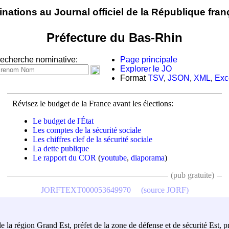
nations au Journal officiel de la République fran
Préfecture du Bas-Rhin
echerche nominative:
Page principale
Explorer le JO
Format
TSV
,
JSON
,
XML
,
Exc
Révisez le budget de la France avant les élections:
Le budget de l'État
Les comptes de la sécurité sociale
Les chiffres clef de la sécurité sociale
La dette publique
Le rapport du COR
(
youtube
,
diaporama
)
(pub gratuite)
JORFTEXT000053649970
(source JORF)
de la région Grand Est, préfet de la zone de défense et de sécurité Est, 