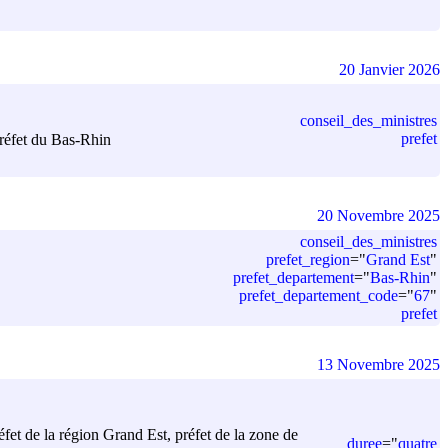
20 Janvier 2026
conseil_des_ministres
prefet
préfet du Bas-Rhin
20 Novembre 2025
conseil_des_ministres
prefet_region
=
"
Grand Est
"
prefet_departement
=
"
Bas-Rhin
"
prefet_departement_code
=
"
67
"
prefet
13 Novembre 2025
éfet de la région Grand Est, préfet de la zone de
duree
=
"
quatre