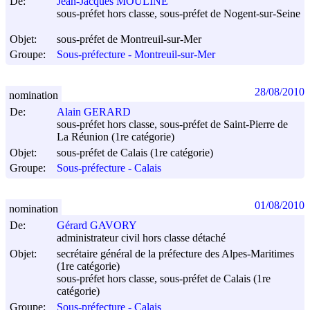
De:
Jean-Jacques MOULINE
sous-préfet hors classe, sous-préfet de Nogent-sur-Seine
Objet:
sous-préfet de Montreuil-sur-Mer
Groupe:
Sous-préfecture - Montreuil-sur-Mer
28/08/2010
nomination
De:
Alain GERARD
sous-préfet hors classe, sous-préfet de Saint-Pierre de
La Réunion (1re catégorie)
Objet:
sous-préfet de Calais (1re catégorie)
Groupe:
Sous-préfecture - Calais
01/08/2010
nomination
De:
Gérard GAVORY
administrateur civil hors classe détaché
Objet:
secrétaire général de la préfecture des Alpes-Maritimes
(1re catégorie)
sous-préfet hors classe, sous-préfet de Calais (1re
catégorie)
Groupe:
Sous-préfecture - Calais