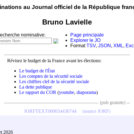
nations au Journal officiel de la République fran
Bruno Lavielle
echerche nominative:
Page principale
Explorer le JO
Format
TSV
,
JSON
,
XML
,
Exc
Révisez le budget de la France avant les élections:
Le budget de l'État
Les comptes de la sécurité sociale
Les chiffres clef de la sécurité sociale
La dette publique
Le rapport du COR
(
youtube
,
diaporama
)
(pub gratuite)
JORFTEXT000054436744
(source JORF)
et 2026