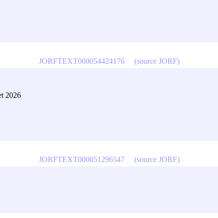
JORFTEXT000054424176
(source JORF)
et 2026
JORFTEXT000051296547
(source JORF)