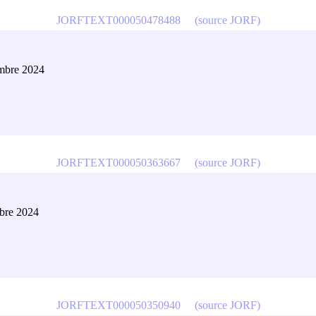
JORFTEXT000050478488
(source JORF)
embre 2024
JORFTEXT000050363667
(source JORF)
obre 2024
JORFTEXT000050350940
(source JORF)