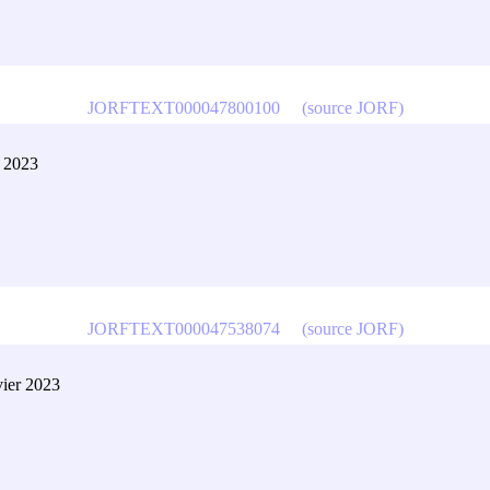
JORFTEXT000047800100
(source JORF)
t 2023
JORFTEXT000047538074
(source JORF)
vier 2023