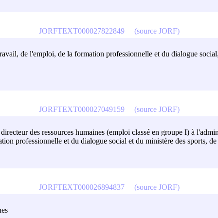
JORFTEXT000027822849
(source JORF)
travail, de l'emploi, de la formation professionnelle et du dialogue social
JORFTEXT000027049159
(source JORF)
u directeur des ressources humaines (emploi classé en groupe I) à l'admini
ation professionnelle et du dialogue social et du ministère des sports, de 
JORFTEXT000026894837
(source JORF)
nes