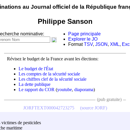
nations au Journal officiel de la République fran
Philippe Sanson
echerche nominative:
Page principale
Explorer le JO
Format
TSV
,
JSON
,
XML
,
Exc
Révisez le budget de la France avant les élections:
Le budget de l'État
Les comptes de la sécurité sociale
Les chiffres clef de la sécurité sociale
La dette publique
Le rapport du COR
(
youtube
,
diaporama
)
(pub gratuite)
JORFTEXT000042723275
(source JORF)
 victimes de pesticides
êche maritime