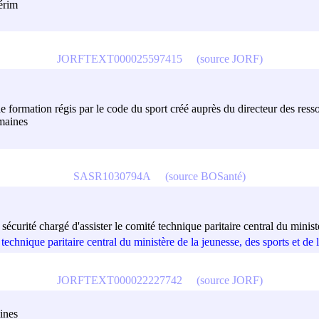
érim
JORFTEXT000025597415
(source JORF)
formation régis par le code du sport créé auprès du directeur des resso
umaines
SASR1030794A
(source BOSanté)
écurité chargé d'assister le comité technique paritaire central du ministè
technique paritaire central du ministère de la jeunesse, des sports et de l
JORFTEXT000022227742
(source JORF)
aines