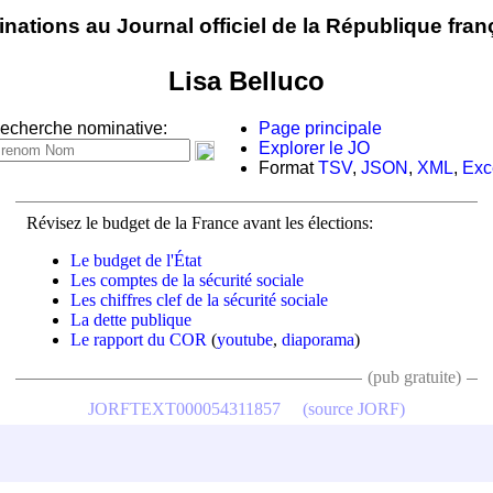
nations au Journal officiel de la République fran
Lisa Belluco
echerche nominative:
Page principale
Explorer le JO
Format
TSV
,
JSON
,
XML
,
Exc
Révisez le budget de la France avant les élections:
Le budget de l'État
Les comptes de la sécurité sociale
Les chiffres clef de la sécurité sociale
La dette publique
Le rapport du COR
(
youtube
,
diaporama
)
(pub gratuite)
JORFTEXT000054311857
(source JORF)