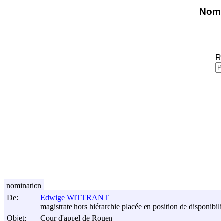
Nomi
R
nomination
De:
Edwige WITTRANT
magistrate hors hiérarchie placée en position de disponibili
Objet:
Cour d'appel de Rouen