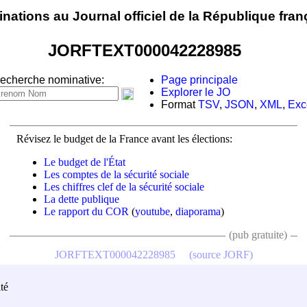
nations au Journal officiel de la République fran
JORFTEXT000042228985
echerche nominative:
Page principale
Explorer le JO
Format
TSV
,
JSON
,
XML
,
Exc
Révisez le budget de la France avant les élections:
Le budget de l'État
Les comptes de la sécurité sociale
Les chiffres clef de la sécurité sociale
La dette publique
Le rapport du COR
(
youtube
,
diaporama
)
(pub gratuite)
JORFTEXT000042228985
(source JORF)
té