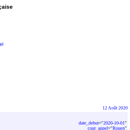
çaise
el
12 Août 2020
date_debut
=
"
2020-10-01
"
cour_appel
=
"
Rouen
"