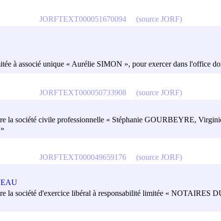
JORFTEXT000051670094
(source JORF)
mitée à associé unique « Aurélie SIMON », pour exercer dans l'office dont 
JORFTEXT000050733908
(source JORF)
t titulaire la société civile professionnelle « Stéphanie GOURBEYRE, 
 »
JORFTEXT000049659176
(source JORF)
UVEAU
itulaire la société d'exercice libéral à responsabilité limitée « NOTAIR