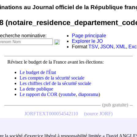
nations au Journal officiel de la République fran
8 (notaire_residence_departement_cod
echerche nominative:
Page principale
Explorer le JO
Format
TSV
,
JSON
,
XML
,
Exc
Révisez le budget de la France avant les élections:
Le budget de l'État
Les comptes de la sécurité sociale
Les chiffres clef de la sécurité sociale
La dette publique
Le rapport du COR
(
youtube
,
diaporama
)
(pub gratuite)
JORFTEXT000054542110
(source JORF)
ulaire la société d'exercice libéral à responsabilité limitée « David ANGL