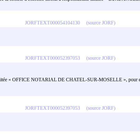
JORFTEXT000054104130
(source JORF)
JORFTEXT000052397053
(source JORF)
ité limitée « OFFICE NOTARIAL DE CHATEL-SUR-MOSELLE », pour exer
JORFTEXT000052397053
(source JORF)