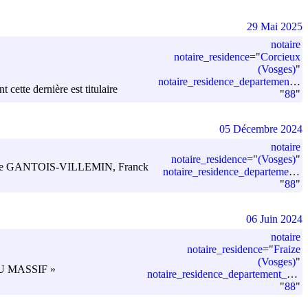
29 Mai 2025
notaire
notaire_residence
=
"
Corcieux
(Vosges)
"
notaire_residence_departement_code
cette dernière est titulaire
"
88
"
05 Décembre 2024
notaire
notaire_residence
=
"
(Vosges)
"
Virginie GANTOIS-VILLEMIN, Franck
notaire_residence_departement_code
"
88
"
06 Juin 2024
notaire
notaire_residence
=
"
Fraize
(Vosges)
"
ES DU MASSIF »
notaire_residence_departement_code
"
88
"