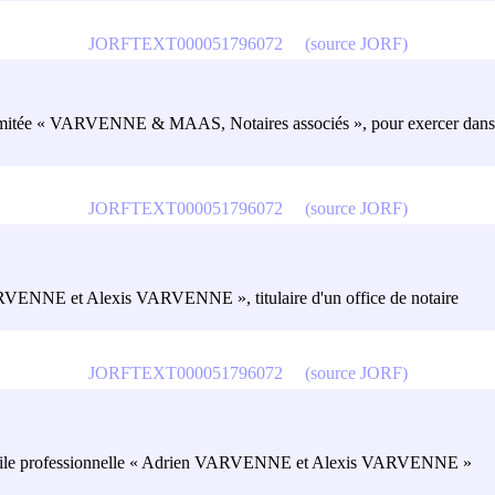
JORFTEXT000051796072
(source JORF)
é limitée « VARVENNE & MAAS, Notaires associés », pour exercer dans l'
JORFTEXT000051796072
(source JORF)
VARVENNE et Alexis VARVENNE », titulaire d'un office de notaire
JORFTEXT000051796072
(source JORF)
iété civile professionnelle « Adrien VARVENNE et Alexis VARVENNE »