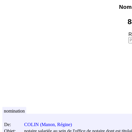
Nomi
8
R
nomination
De:
COLIN (Manon, Régine)
Objet:
notaire salariée au sein de l'office de notaire dont est tit