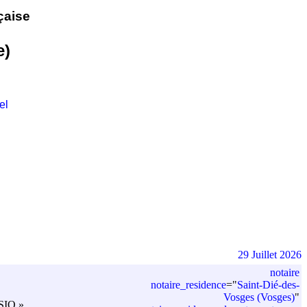
çaise
e)
el
29 Juillet 2026
notaire
notaire_residence
=
"
Saint-Dié-des-
Vosges (Vosges)
"
ESIO »