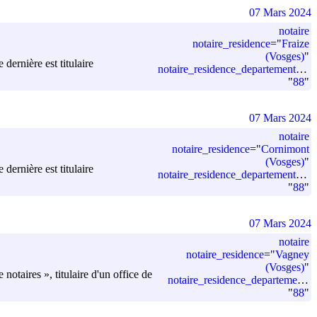
07 Mars 2024
notaire
notaire_residence
=
"
Fraize
(Vosges)
"
ernière est titulaire
notaire_residence_departement_code
"
88
"
07 Mars 2024
notaire
notaire_residence
=
"
Cornimont
(Vosges)
"
ernière est titulaire
notaire_residence_departement_code
"
88
"
07 Mars 2024
notaire
notaire_residence
=
"
Vagney
(Vosges)
"
taires », titulaire d'un office de
notaire_residence_departement_code
"
88
"