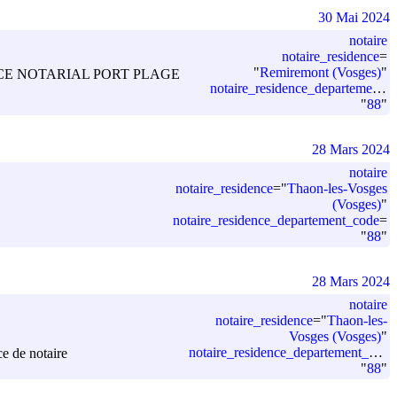
30 Mai 2024
notaire
notaire_residence
=
"
Remiremont (Vosges)
"
L.A.S OFFICE NOTARIAL PORT PLAGE
notaire_residence_departement_code
"
88
"
28 Mars 2024
notaire
notaire_residence
=
"
Thaon-les-Vosges
(Vosges)
"
notaire_residence_departement_code
=
"
88
"
28 Mars 2024
notaire
notaire_residence
=
"
Thaon-les-
Vosges (Vosges)
"
notaire_residence_departement_code
e de notaire
"
88
"