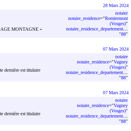
28 Mars 2024
notaire
notaire_residence
=
"
Remiremont
(Vosges)
"
notaire_residence_departement_code
 PORT PLAGE MONTAGNE »
"
88
"
07 Mars 2024
notaire
notaire_residence
=
"
Vagney
(Vosges)
"
dernière est titulaire
notaire_residence_departement_code
"
88
"
07 Mars 2024
notaire
notaire_residence
=
"
Vagney
(Vosges)
"
dernière est titulaire
notaire_residence_departement_code
"
88
"