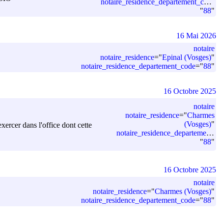
notaire_residence_departement_code
=
"
88
"
16 Mai 2026
notaire
notaire_residence
=
"
Epinal (Vosges)
"
notaire_residence_departement_code
=
"
88
"
16 Octobre 2025
notaire
notaire_residence
=
"
Charmes
(Vosges)
"
cer dans l'office dont cette
notaire_residence_departement_code
"
88
"
16 Octobre 2025
notaire
notaire_residence
=
"
Charmes (Vosges)
"
notaire_residence_departement_code
=
"
88
"