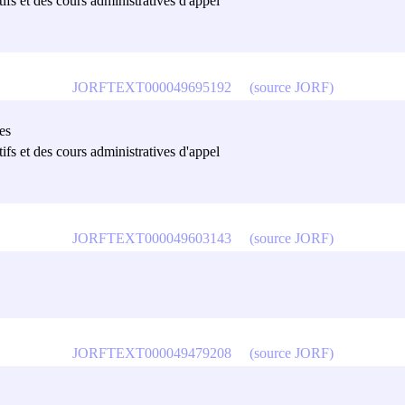
ifs et des cours administratives d'appel
JORFTEXT000049695192
(source JORF)
es
ifs et des cours administratives d'appel
JORFTEXT000049603143
(source JORF)
JORFTEXT000049479208
(source JORF)