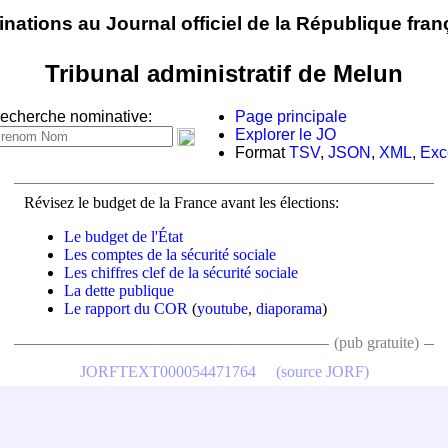
nations au Journal officiel de la République fran
Tribunal administratif de Melun
echerche nominative:
Page principale
Explorer le JO
Format
TSV
,
JSON
,
XML
,
Exc
Révisez le budget de la France avant les élections:
Le budget de l'État
Les comptes de la sécurité sociale
Les chiffres clef de la sécurité sociale
La dette publique
Le rapport du COR
(
youtube
,
diaporama
)
(pub gratuite)
JORFTEXT000054471764
(source JORF)