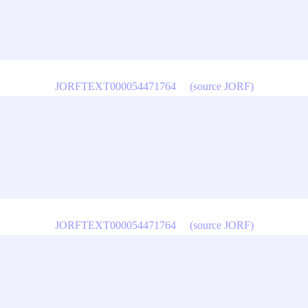
JORFTEXT000054471764
(source JORF)
JORFTEXT000054471764
(source JORF)