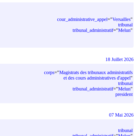
cour_administrative_appel
=
"
Versailles
"
tribunal
tribunal_administratif
=
"
Melun
"
18 Juillet 2026
corps
=
"
Magistrats des tribunaux administratifs
et des cours administratives d'appel
"
tribunal
tribunal_administratif
=
"
Melun
"
president
07 Mai 2026
tribunal
tribunal_administratif
=
"
Melun
"